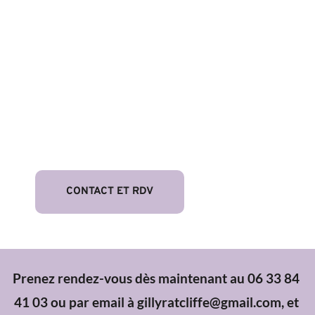
Besoin de vous accorder une pause beauté ou 
détente ? Faites appel à mes services et découvrez 
des soins personnalisés directement chez vous ou 
dans un cadre chaleureux. Que ce soit pour un soin 
du visage, une épilation, une manucure, une 
pédicure ou un massage de bien-être, je me déplace 
avec tout le matériel nécessaire pour répondre à 
vos besoins. Votre bien-être est ma priorité !
CONTACT ET RDV
Prenez rendez-vous dès maintenant au 
06 33 84 
41 03 
ou par email à gillyratcliffe@gmail.com, et 