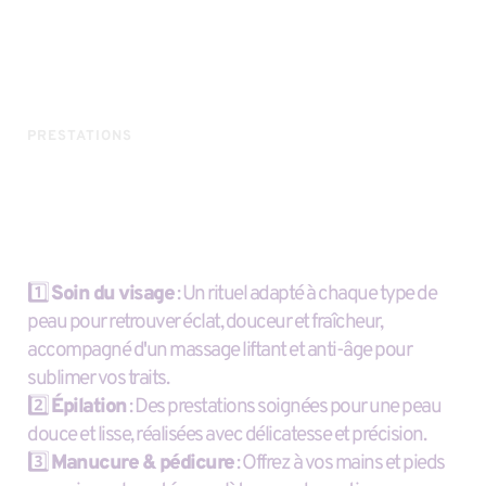
PRESTATIONS
Les autres Soins
Prenez soin de vous de la tête aux pieds avec mes 4 
soins essentiels :
1️⃣ 
Soin du visage
 : Un rituel adapté à chaque type de 
peau pour retrouver éclat, douceur et fraîcheur, 
accompagné d'un massage liftant et anti-âge pour 
sublimer vos traits.
2️⃣ 
Épilation
 : Des prestations soignées pour une peau 
douce et lisse, réalisées avec délicatesse et précision.
3️⃣ 
Manucure & pédicure
 : Offrez à vos mains et pieds 